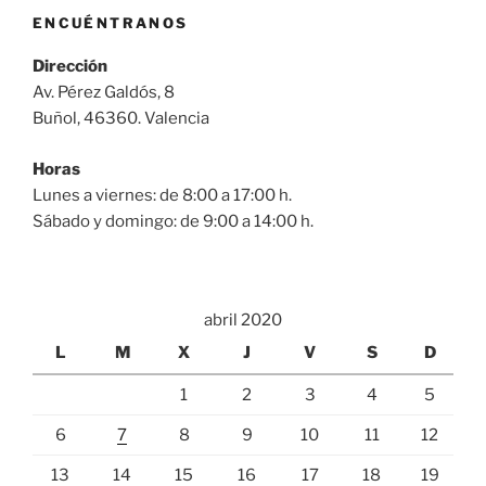
ENCUÉNTRANOS
Dirección
Av. Pérez Galdós, 8
Buñol, 46360. Valencia
Horas
Lunes a viernes: de 8:00 a 17:00 h.
Sábado y domingo: de 9:00 a 14:00 h.
abril 2020
L
M
X
J
V
S
D
1
2
3
4
5
6
7
8
9
10
11
12
13
14
15
16
17
18
19